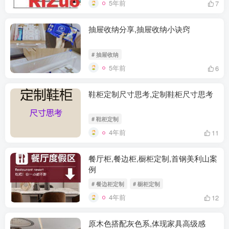
5年前
7
抽屉收纳分享,抽屉收纳小诀窍
# 抽屉收纳
5年前
6
鞋柜定制尺寸思考,定制鞋柜尺寸思考
# 鞋柜定制
4年前
11
餐厅柜,餐边柜,橱柜定制,首钢美利山案
例
# 餐边柜定制
# 橱柜定制
4年前
12
原木色搭配灰色系,体现家具高级感