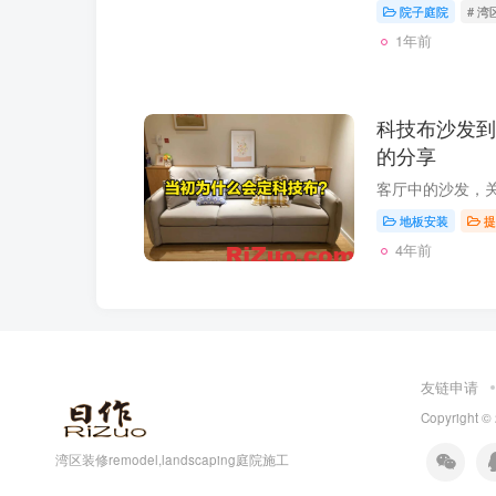
院子庭院
# 
1年前
科技布沙发到
的分享
地板安装
提
4年前
友链申请
Copyright ©
湾区装修remodel,landscaping庭院施工