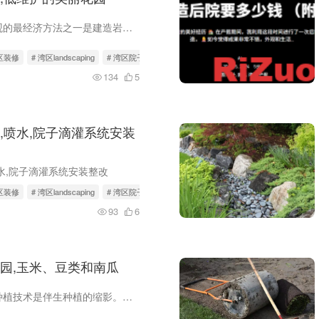
美化房屋周围景观的最经济方法之一是建造岩石花园。 岩石花园的假设是植物很少，而且植物非常耐旱，或者根本没有植物。花园中岩石的布置，如果与颜色协调的迷人植物适当补充，可以增加房屋的美...
湾区装修
# 湾区landscaping
# 湾区院子
134
5
,喷水,院子滴灌系统安装
水,院子滴灌系统安装整改
湾区装修
# 湾区landscaping
# 湾区院子
93
6
园,玉米、豆类和南瓜
这种美洲原住民种植技术是伴生种植的缩影。玉米、豆类和南瓜三姐妹以各种方式相互帮助： 玉米为杆豆提供支持;豆类向土壤中添加氮，有助于玉米生长;南瓜覆盖地面，保持土壤湿润并最大限度地减少...