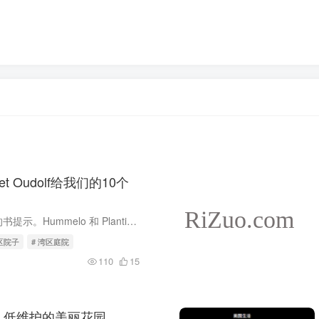
t Oudolf给我们的10个
我们根据Oudolf的书提示。Hummelo 和 Planting： A New Perspective 是我们的两本园艺圣经（我们在下面引用了两本）。阅读它们，您会了解到标志性的Oudolf风格需要漂流的草、完美合适的多年生植...
湾区院子
# 湾区庭院
110
15
,低维护的美丽花园