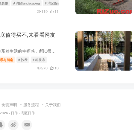
湾区装修
# 湾区landscaping
# 湾区院子
119
11
底值得买不,来看看网友
客厅中的沙发，关系着生活的幸福感，所以很多人在选购的时候也会做做功课。而有时候做的功课越多，反而越不知道该怎么选择。特别是听了销售人员的讲解后，更被搞得晕头转向。其实目前市面上最为...
示与指南
# 沙发
# 科技布
273
13
免责声明
服务流程
关于我们
 2026 ·
日作
·
湾区日作
.