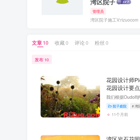
湾区院子
管理员
湾区院子施工V:rizuocom
文章
10
收藏
0
评论
0
粉丝
0
发布
10
花园设计师Pie
花园设计要点
院子庭院
# 
11个月前
湾区岩石花园