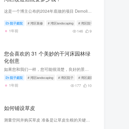
这是一个博主公布的2024年底做的项目 Demolition － 去掉旧水泥和原有的枯草杂物等 – 2500刀 Paver铺花砖（Calstone Mission，带一年保修）－ $15/sqft连工带料，sealer材料费用850刀 Turf人工...
院子庭院
# 湾区装修
# 湾区landscaping
# 湾区院子
1年前
146
9
您会喜欢的 31 个美妙的干河床园林绿
化创意
如果您和我们一样，您可能很清楚，良好的景观美化可以使您的花园从毫无生气变成迷人，而且重要的不仅仅是您房子的内部，您不同意吗？ 干河床，也称为干河床，是为花园增添活力的最迷人方式之一...
院子庭院
# 湾区landscaping
# 湾区院子
# 湾区庭院
1年前
177
10
如何铺设草皮
测量空间并购买草皮 准备是让草皮生根的关键。在准备铺设新草皮前几周开始计划。计划在天气预报晴朗的那一天铺设草皮。下雨可能会延迟这个项目。 另一方面，水太少也会影响草皮的成功。避免在干...