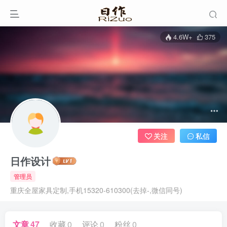
4.6W+
375
关注
私信
日作设计
管理员
重庆全屋家具定制,手机15320-610300(去掉-,微信同号)
文章
47
收藏
0
评论
0
粉丝
0