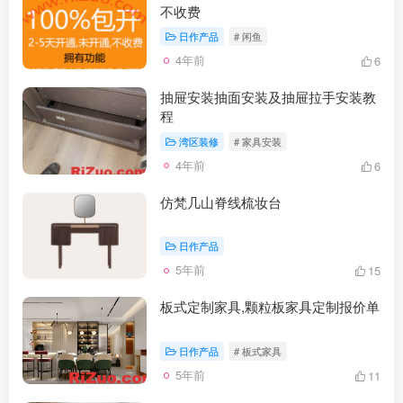
不收费
日作产品
# 闲鱼
4年前
6
抽屉安装抽面安装及抽屉拉手安装教
程
湾区装修
# 家具安装
4年前
6
仿梵几山脊线梳妆台
日作产品
5年前
15
板式定制家具,颗粒板家具定制报价单
日作产品
# 板式家具
5年前
11