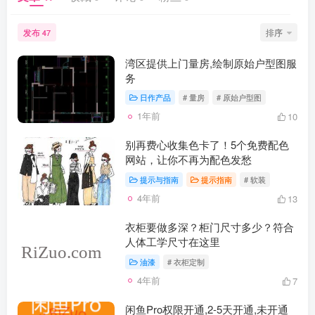
发布
排序
47
湾区提供上门量房,绘制原始户型图服
务
日作产品
# 量房
# 原始户型图
1年前
10
别再费心收集色卡了！5个免费配色
网站，让你不再为配色发愁
提示与指南
提示指南
# 软装
4年前
13
衣柜要做多深？柜门尺寸多少？符合
人体工学尺寸在这里
油漆
# 衣柜定制
4年前
7
闲鱼Pro权限开通,2-5天开通,未开通