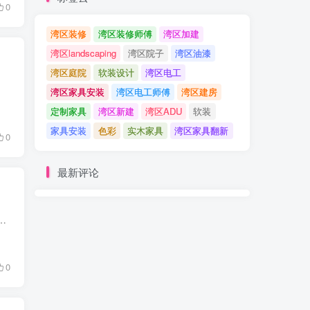
0
湾区装修
湾区装修师傅
湾区加建
湾区landscaping
湾区院子
湾区油漆
湾区庭院
软装设计
湾区电工
湾区家具安装
湾区电工师傅
湾区建房
定制家具
湾区新建
湾区ADU
软装
家具安装
色彩
实木家具
湾区家具翻新
0
最新评论
。 卷尺（买5m的，不要3m的）、计算器、大板夹（夹单子、收据用）； 最好提早在工地准备好旧毛巾（柔棉的那种，贴完砖擦...
0