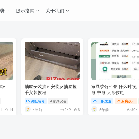
势
提示指南
关于我们
门板
抽屉安装抽面安装及抽屉拉
家具铰链科普,什么时候
手安装教程
弯,中弯,大弯铰链
湾区装修
# 家具安装
一般改造
厨房设计
4年前
5年前
1
14
942
6
894