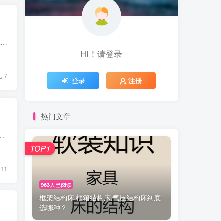
去年给家里添置了一个书架，宜家毕利的带加高装置款。设计高度近2.4米，一共七层，能容纳超300本书籍，一下子解决了我家里绝大部分书籍的存放问题。 配上一个单人沙发，就成了我家的阅读角用了...
HI！请登录
7
登录
注册
热门文章
是源自日本，但实际上玄关源于中国，是中国道教修炼的特有名词，最早出自道德经的：玄之又玄，众妙之门。经过时间的变迁，...
TOP1
11
963人已阅读
框架结构床,框箱结构床,气压结构床到底
选哪种？