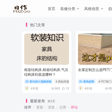
首页
装修分类
风格创意
趋
热门文章
框架结构床,框箱结构床,气压
全屋定制怎么选PET
结构床到底选哪种？
室内设计选购指南
# 床如何选
装饰趋势
# PET柜门
4年前
4年前
963
13
95
最新发布
第3页
排序
更新
浏览
点赞
评论