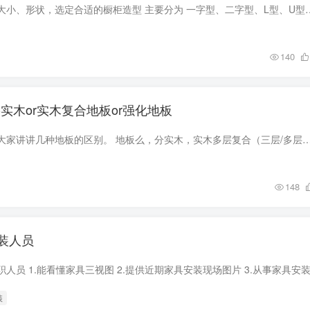
接着来说说根据厨房大小、形状，选定合适的橱柜造型 主要分为 一字型、二字型、L型、U型、岛型等等
140
实木or实木复合地板or强化地板
首先，我来精简的给大家讲讲几种地板的区别。 地板么，分实木，实木多层复合（三层/多层），强化复合。 实木么就是没胶水环保，缺点么就是保养麻烦，容易
148
装人员
装