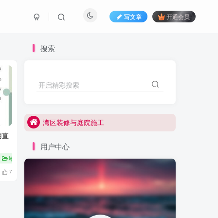
写文章
开通会员
搜索
开启精彩搜索
湾区油漆,地板安装,家具安装
湾区装修与庭院施工
湾区油漆,地板安装,家具安装
用直
衣柜如何收纳分类,衣柜设计
家具对我们家庭的重要性,如
湾区装修与庭院施工
柜体如何分
何影响了我们的生活？
用户中心
地板安装
# 家具铰链
油漆
常见问题
# 家具配置
5年前
4年前
7
838
15
781
1