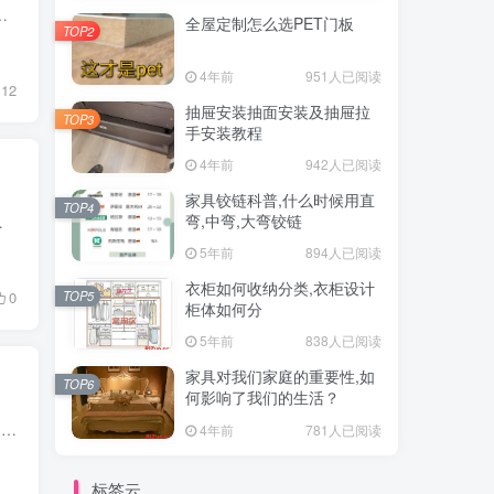
。 一字型 适用于小厨房或者比较窄，做不了二字型或者U字型的厨房。更具做饭的工序洗-切-炒，...
全屋定制怎么选PET门板
TOP2
4年前
951人已阅读
12
抽屉安装抽面安装及抽屉拉
TOP3
手安装教程
4年前
942人已阅读
家具铰链科普,什么时候用直
TOP4
弯,中弯,大弯铰链
变形裂开啥的，容易刮伤，一砸一个坑。...
5年前
894人已阅读
衣柜如何收纳分类,衣柜设计
TOP5
0
柜体如何分
5年前
838人已阅读
家具对我们家庭的重要性,如
TOP6
何影响了我们的生活？
重庆招聘家具安装兼职人员 1.能看懂家具三视图 2.提供近期家具安装现场图片 3.从事家具安装1年以上
4年前
781人已阅读
标签云