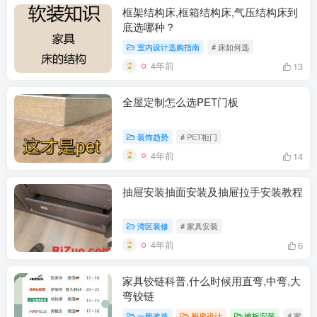
框架结构床,框箱结构床,气压结构床到
底选哪种？
室内设计选购指南
# 床如何选
4年前
13
全屋定制怎么选PET门板
装饰趋势
# PET柜门
4年前
14
抽屉安装抽面安装及抽屉拉手安装教程
湾区装修
# 家具安装
4年前
6
家具铰链科普,什么时候用直弯,中弯,大
弯铰链
一般改造
厨房设计
地板安装
# 家具