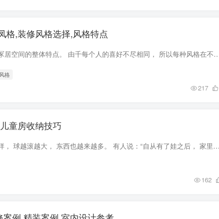
凤格,装修风格选择,风格特点
装修设计风格代表了冢居空间的整体特点。 由千每个人的喜好不尽相同， 所以每种风格在不同人的心目中也有着不—样的印象和闪光点，而且所谓的风格名称， 包
修风格
217
,儿童房收纳技巧
养孩子就像滚雪球一样， 球越滚越大， 东西也越来越多。 有人说：“自从有了娃之后， 家里衣服玩具堆成山， 原来的生活方式和习惯都发生了很大的改变。” 等等，这件事…
162
修案例,精装案例,室内设计参考