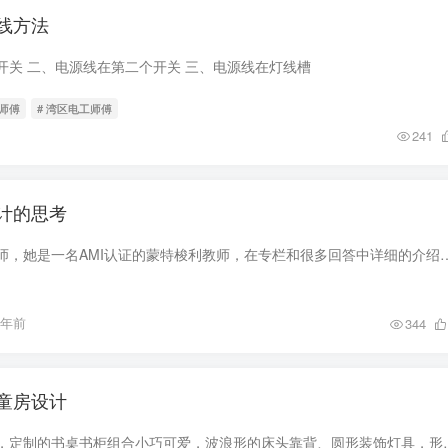
线方法
开关 二、电源线在第二个开关 三、电源线在灯线槽
修师傅
# 湾区电工师傅
241
计的思考
我一直关注的一名老师，她是一名AMI认证的蒙特梭利教师，在专栏和很多回答中详细的介绍了蒙氏教学理念和方法。K
4年前
344
童房设计
儿童房粉色梦幻主题，定制的书桌书柜组合小巧可爱