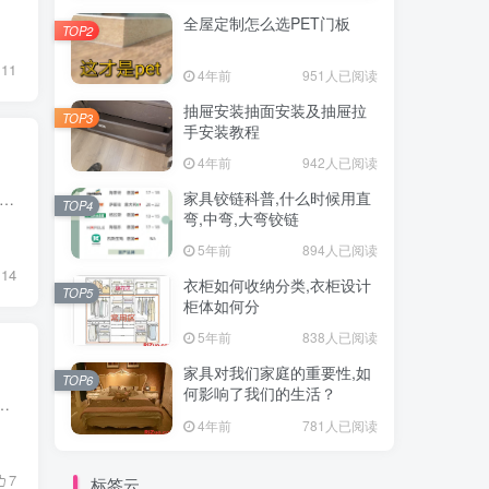
全屋定制怎么选PET门板
TOP2
11
4年前
951人已阅读
抽屉安装抽面安装及抽屉拉
TOP3
手安装教程
4年前
942人已阅读
家具铰链科普,什么时候用直
，许多人可能担心如何建造儿童房。 这取决于儿童的年龄和性别，教育政策，当然，根据房间的限制，在这里，我们总结了儿童房概念的基础知识和有用的示例。 当今儿童房的概念 在考虑...
TOP4
弯,中弯,大弯铰链
5年前
894人已阅读
14
衣柜如何收纳分类,衣柜设计
TOP5
柜体如何分
5年前
838人已阅读
家具对我们家庭的重要性,如
TOP6
何影响了我们的生活？
否静音顺滑，都是我们铰链说了算哦 常见的铰链品牌 什么时候用直弯,中弯,大弯铰链 影响铰链价格的几个因素 影响铰链价格...
4年前
781人已阅读
7
标签云