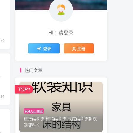
HI！请登录
9
登录
注册
热门文章
ate介绍到：蒙特梭利教育里，有一个很重要的概念叫预备环境。有预备的环境给予孩...
TOP1
14
964人已阅读
框架结构床,框箱结构床,气压结构床到底
选哪种？
，波浪形的床头靠背、圆形装饰灯具，形如群山之巅一抹骄阳悬挂，空间活泼意趣，充满童真。