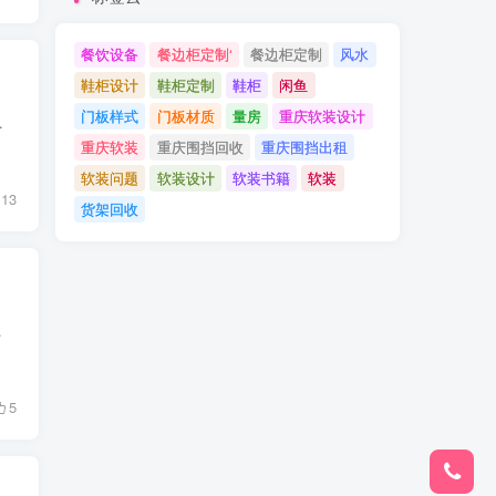
餐饮设备
餐边柜定制‘
餐边柜定制
风水
鞋柜设计
鞋柜定制
鞋柜
闲鱼
门板样式
门板材质
量房
重庆软装设计
含了—定的历史演变因素， 尤其是进入...
重庆软装
重庆围挡回收
重庆围挡出租
软装问题
软装设计
软装书籍
软装
13
货架回收
… 难道你现在才知道吗...
5