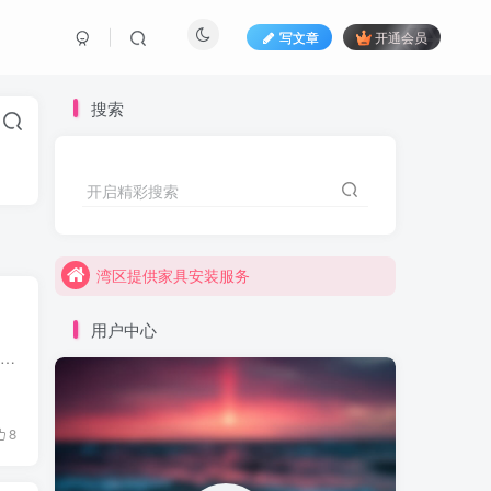
写文章
开通会员
搜索
开启精彩搜索
湾区提供家具安装服务
湾区remodel and landscaping
湾区提供家具安装服务
湾区remodel and landscaping
用户中心
我发现松下的排风扇很好基本都可以做到 80cfm 在 0.8 sone 以下，甚至有 0.3 sone 的型号而且松下号称可 24小时 开机 11年，品质可靠实乃厕所排风扇不二之选但是，型号太多选择，眼花缭乱 Pause...
8