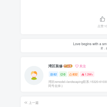
点赞
1
Love begins with a smi
爱，
湾区装修
关注
82
0
832
1.3W+
湾区remodel+landscaping联系:15320-610
同号去掉-)
上一篇