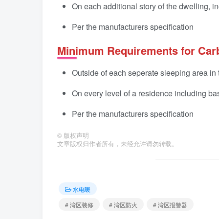
On each additional story of the dwelling, 
Per the manufacturers specification
Minimum Requirements for Car
Outside of each seperate sleeping area in 
On every level of a residence including b
Per the manufacturers specification
©
版权声明
文章版权归作者所有，未经允许请勿转载。
水电暖
# 湾区装修
# 湾区防火
# 湾区报警器