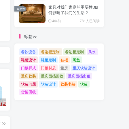
家具对我们家庭的重要性,如
TOP6
何影响了我们的生活？
4年前
781人已阅读
标签云
餐饮设备
餐边柜定制‘
餐边柜定制
风水
鞋柜设计
鞋柜定制
鞋柜
闲鱼
门板样式
门板材质
量房
重庆软装设计
重庆软装
重庆围挡回收
重庆围挡出租
软装问题
软装设计
软装书籍
软装
货架回收
最佳填缝剂和密封剂指南：流行的填缝剂类型以及如何选择
混凝土水泥砂浆反碱,泛碱什么原因
Cement, Concrete, and Mortar有什么不同
篇