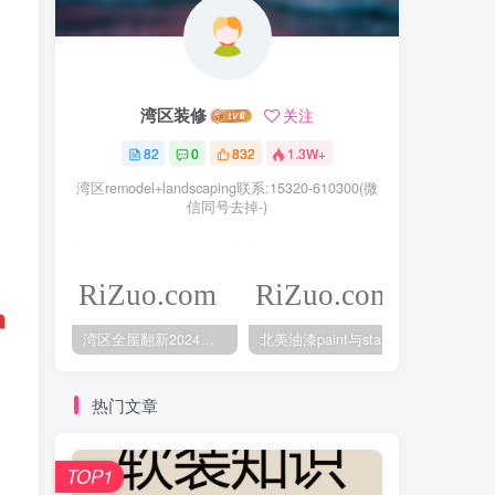
湾区装修
关注
82
0
832
1.3W+
湾区remodel+landscaping联系:15320-610300(微
信同号去掉-)
湾区全屋翻新2024年5月最新报价
北美油漆paint与stain的不同之处
热门文章
TOP1