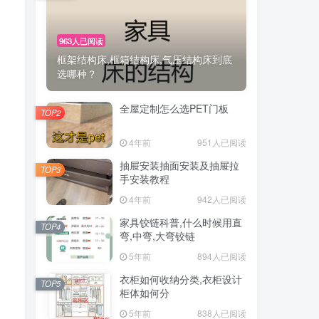
963人已阅读
框架结构床,框箱结构床,气压结构床到底
选哪种？
全屋定制怎么选PET门板
TOP2
4年前
951人已阅读
抽屉安装抽面安装及抽屉拉
TOP3
手安装教程
4年前
942人已阅读
家具铰链科普,什么时候用直
TOP4
弯,中弯,大弯铰链
5年前
894人已阅读
衣柜如何收纳分类,衣柜设计
TOP5
柜体如何分
5年前
838人已阅读