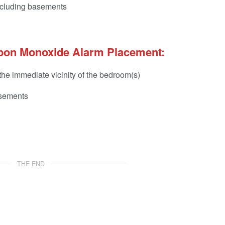
including basements
bon Monoxide Alarm Placement:
the immediate vicinity of the bedroom(s)
asements
THE END