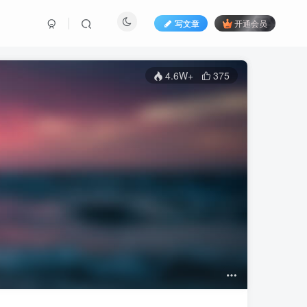
写文章
开通会员
4.6W+
375