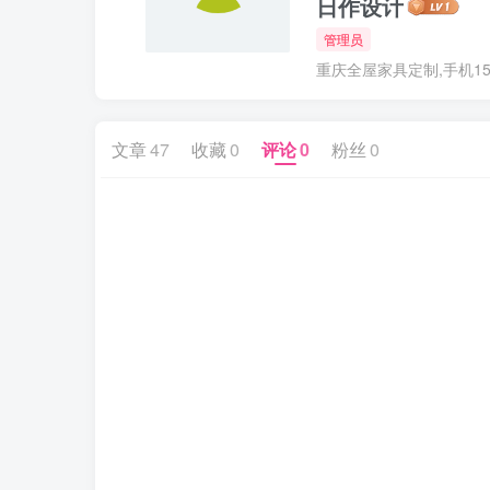
日作设计
管理员
重庆全屋家具定制,手机1532
文章
47
收藏
0
评论
0
粉丝
0