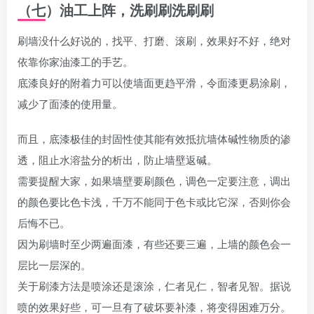
（七）油工上阵，洗刷刷洗刷刷
刷墙没什么好说的，找平、打磨、滚刷，效果好不好，绝对
依靠你家油漆工的手艺。
底漆良好的附着力可以使墙面更趋平滑，令面漆更易涂刷，
减少了面漆的使用量。
而且，底漆极佳的封固性使其能有效抵抗墙体碱性物质的渗
透，阻止水溶盐分的析出，防止墙壁返碱。
需要提醒大家，如果墙壁要刷颜色，调色一定要注意，调出
的颜色要比色卡浅，千万不能同于色卡或比它深，否则你会
后悔不已。
因为刷墙时至少两遍面漆，有些还要三遍，上墙的颜色会一
层比一层深的。
关于刷漆方法是喷涂还是滚涂，仁者见仁，智者见智。据说
喷的效果好些，可一旦有了破坏要补漆，将变得困难万分。