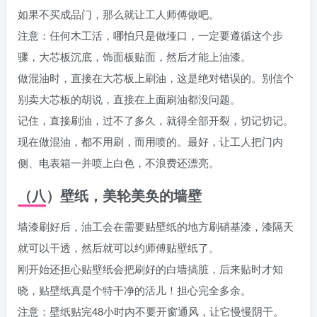
如果不买成品门，那么就让工人师傅做吧。
注意：任何木工活，哪怕只是做垭口，一定要遵循这个步
骤，大芯板沉底，饰面板贴面，然后才能上油漆。
做混油时，直接在大芯板上刷油，这是绝对错误的。别信个
别卖大芯板的胡说，直接在上面刷油都没问题。
记住，直接刷油，过不了多久，就得全部开裂，切记切记。
现在做混油，都不用刷，而用喷的。最好，让工人把门内
侧、电表箱一并喷上白色，不浪费还漂亮。
（八）壁纸，美轮美奂的墙壁
墙漆刷好后，油工会在需要贴壁纸的地方刷硝基漆，漆隔天
就可以干透，然后就可以约师傅贴壁纸了。
刚开始还担心贴壁纸会把刷好的白墙搞脏，后来贴时才知
晓，贴壁纸真是个特干净的活儿！担心完全多余。
注意：壁纸贴完48小时内不要开窗通风，让它慢慢阴干。