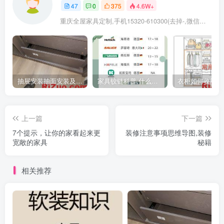
47
0
375
4.6W+
重庆全屋家具定制,手机15320-610300(去掉-,微信同号)
抽屉安装抽面安装及抽屉拉手安装教程
家具铰链科普,什么时候用直弯,中弯,大弯铰链
上一篇
下一篇
7个提示，让你的家看起来更
装修注意事项思维导图,装修
宽敞的家具
秘籍
相关推荐