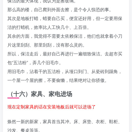
保洁的最大体现，我认为是擦玻璃。
那么高的楼，自己爬到外面去擦，是个令人惊恐的事。
其次是地板打蜡，蜡要自己买，便宜还好用，但一定要用保
洁的打蜡机，效率比人工快几十、上百倍。
其余的方面，我觉得不需要太依赖保洁，他们也就拿着小刀
片这里刮刮、那里刮刮，没有那么灵的。
所以，保洁走后，最好自己再进行一遍细致保洁。去超市买
包“五洁粉”，弄几个旧毛巾。
用旧毛巾，沾着干的五洁粉，从垭口到门、从瓷砖到踢角，
一个屋一个屋的擦，不要偷懒，结果绝对让你骄傲。
（十六）家具、家电进场
现在定制家具的话在安装地板后就可以进场了
焕然一新的新家，家具首当其冲。床、床垫、衣柜、鞋柜、
沙发、餐桌等等。