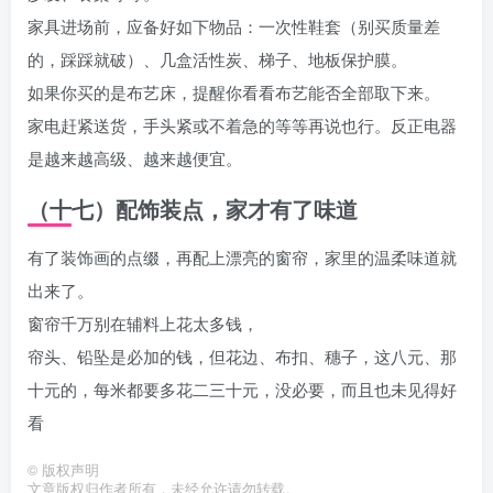
家具进场前，应备好如下物品：一次性鞋套（别买质量差
的，踩踩就破）、几盒活性炭、梯子、地板保护膜。
如果你买的是布艺床，提醒你看看布艺能否全部取下来。
家电赶紧送货，手头紧或不着急的等等再说也行。反正电器
是越来越高级、越来越便宜。
（十七）配饰装点，家才有了味道
有了装饰画的点缀，再配上漂亮的窗帘，家里的温柔味道就
出来了。
窗帘千万别在辅料上花太多钱，
帘头、铅坠是必加的钱，但花边、布扣、穗子，这八元、那
十元的，每米都要多花二三十元，没必要，而且也未见得好
看
©
版权声明
文章版权归作者所有，未经允许请勿转载。