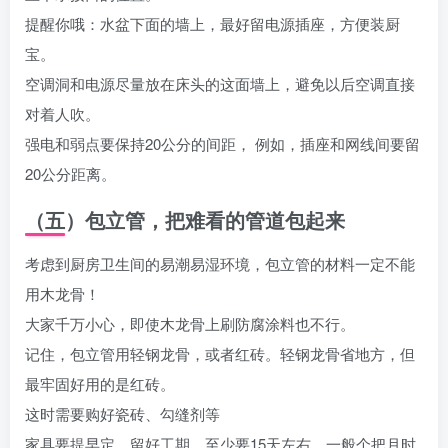
提醒你哦：水盆下面的墙上，最好留电源插座，方便装厨
宝。
空调洞和电源尽量放在床头的这面墙上，避免以后空调直接
对着人吹。
强电和弱点要保持20公分的间距， 例如，插座和网线间要留
20公分距离。
（五）包立管，把难看的管道包起来
考虑到厨房卫生间的易潮易湿环境，包立管的材料一定不能
用木龙骨！
大家千万小心，即使木龙骨上刷防腐涂料也不行。
记住，包立管用轻钢龙骨，或者红砖。轻钢龙骨省地方，但
最牢固好用的是红砖。
这时需要购好瓷砖、勾缝剂等
家具要提早定，留好工期，至少要15天左右，一般个把月时