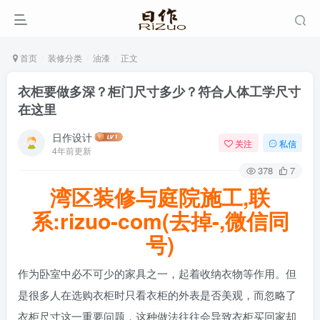
首页
装修分类
油漆
正文
衣柜要做多深？柜门尺寸多少？符合人体工学尺寸
在这里
日作设计
关注
私信
4年前更新
378
7
湾区装修与庭院施工,联
系:rizuo-com(去掉-,微信同
号)
作为卧室中必不可少的家具之一，起着收纳衣物等作用。但
是很多人在选购衣柜时只看衣柜的外表是否美观，而忽略了
衣柜尺寸这一重要问题，这种做法往往会导致衣柜买回家却