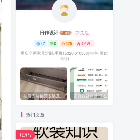
日作设计
关注
47
0
375
4.6W+
重庆全屋家具定制,手机15320-610300(去掉-,微信
同号)
抽屉安装抽面安装及抽屉拉手安装教程
家具铰链科普,什么时候用直弯,中弯,大弯铰链
热门文章
TOP1