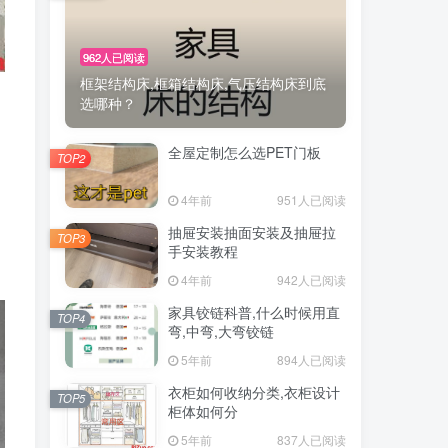
962人已阅读
框架结构床,框箱结构床,气压结构床到底
选哪种？
全屋定制怎么选PET门板
TOP2
4年前
951人已阅读
抽屉安装抽面安装及抽屉拉
TOP3
手安装教程
4年前
942人已阅读
家具铰链科普,什么时候用直
TOP4
弯,中弯,大弯铰链
5年前
894人已阅读
衣柜如何收纳分类,衣柜设计
TOP5
柜体如何分
5年前
837人已阅读