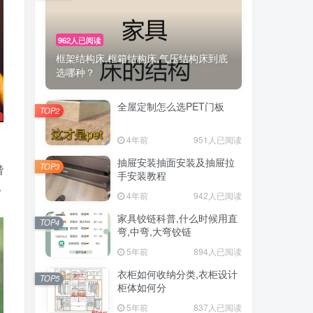
962人已阅读
框架结构床,框箱结构床,气压结构床到底
选哪种？
全屋定制怎么选PET门板
TOP2
4年前
951人已阅读
抽屉安装抽面安装及抽屉拉
TOP3
谐
手安装教程
？
4年前
942人已阅读
家具铰链科普,什么时候用直
TOP4
弯,中弯,大弯铰链
5年前
894人已阅读
衣柜如何收纳分类,衣柜设计
TOP5
柜体如何分
5年前
837人已阅读