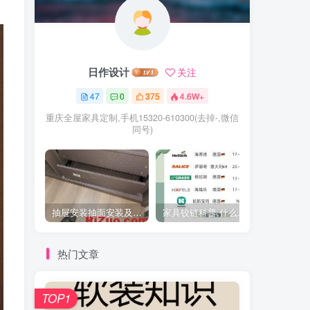
日作设计
关注
47
0
375
4.6W+
重庆全屋家具定制,手机15320-610300(去掉-,微信
同号)
抽屉安装抽面安装及抽屉拉手安装教程
家具铰链科普,什么时候用直弯,中弯,大弯铰链
热门文章
TOP1