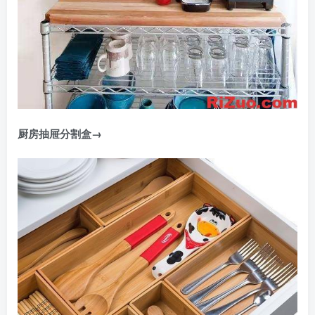
厨房抽屉分割盒→