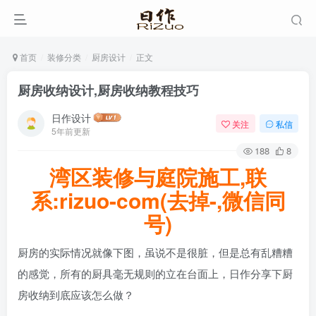
首页
装修分类
厨房设计
正文
厨房收纳设计,厨房收纳教程技巧
日作设计
关注
私信
5年前更新
188
8
湾区装修与庭院施工,联
系:rizuo-com(去掉-,微信同
号)
厨房的实际情况就像下图，虽说不是很脏，但是总有乱糟糟
的感觉，所有的厨具毫无规则的立在台面上，日作分享下厨
房收纳到底应该怎么做？