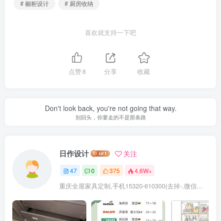
# 橱柜设计
# 厨房收纳
喜欢就支持一下吧
点赞
8
分享
收藏
Don't look back, you're not going that way.
别回头，你要走的不是那条路
日作设计
关注
47
0
375
4.6W+
重庆全屋家具定制,手机15320-610300(去掉-,微信同号)