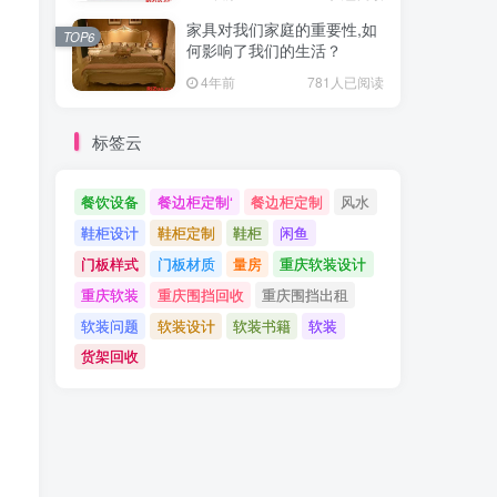
家具对我们家庭的重要性,如
TOP6
何影响了我们的生活？
4年前
781人已阅读
标签云
餐饮设备
餐边柜定制‘
餐边柜定制
风水
鞋柜设计
鞋柜定制
鞋柜
闲鱼
门板样式
门板材质
量房
重庆软装设计
重庆软装
重庆围挡回收
重庆围挡出租
软装问题
软装设计
软装书籍
软装
货架回收