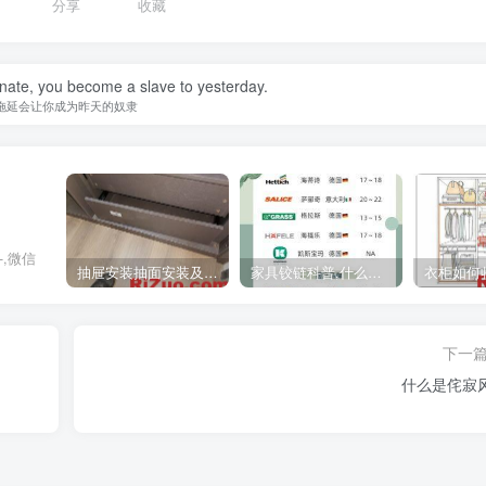
分享
收藏
nate, you become a slave to yesterday.
拖延会让你成为昨天的奴隶
-,微信
抽屉安装抽面安装及抽屉拉手安装教程
家具铰链科普,什么时候用直弯,中弯,大弯铰链
下一
什么是侘寂