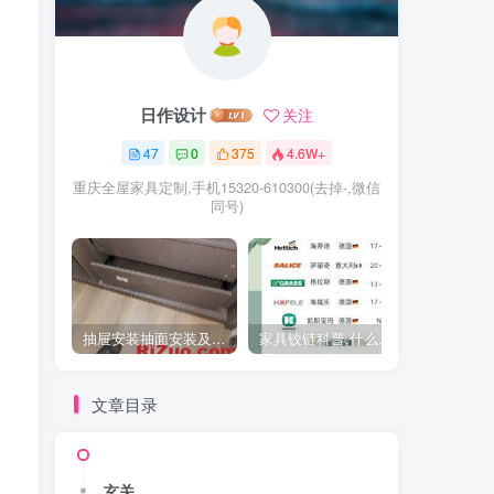
日作设计
关注
47
0
375
4.6W+
重庆全屋家具定制,手机15320-610300(去掉-,微信
同号)
抽屉安装抽面安装及抽屉拉手安装教程
家具铰链科普,什么时候用直弯,中弯,大弯铰链
文章目录
玄关