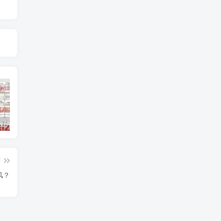
衣柜如何收纳分类,衣柜设计柜体如何分
卫生间收纳技巧,卫生间收纳柜原则推荐
别再费心收集色卡了！5个免费配色网站，让你不再为配色发愁
篇
风？