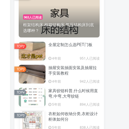
、
963人已阅读
框架结构床,框箱结构床,气压结构床到底
选哪种？
全屋定制怎么选PET门板
TOP2
4年前
951人已阅读
抽屉安装抽面安装及抽屉拉
TOP3
手安装教程
4年前
942人已阅读
家具铰链科普,什么时候用直
TOP4
弯,中弯,大弯铰链
5年前
894人已阅读
衣柜如何收纳分类,衣柜设计
TOP5
柜体如何分
5年前
838人已阅读