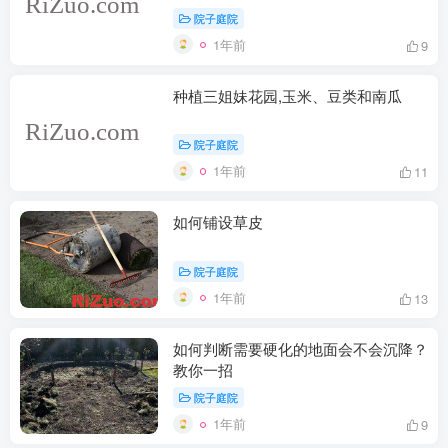
什么水泥？
院子庭院
1年前
9
种植三姐妹花园,玉米、豆类和南瓜
院子庭院
1年前
11
如何铺设草皮
院子庭院
1年前
13
如何判断需要硬化的地面会不会沉降？
教你一招
院子庭院
1年前
9