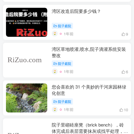
湾区改造后院要多少钱？
院子庭院
1年前
9
湾区草地喷灌,喷水,院子滴灌系统安装
整改
院子庭院
1年前
6
您会喜欢的 31 个美妙的干河床园林绿
化创意
院子庭院
1年前
10
院子里砌砖座凳（brick bench），砖
体完成后表层需要抹灰或找平处理，用