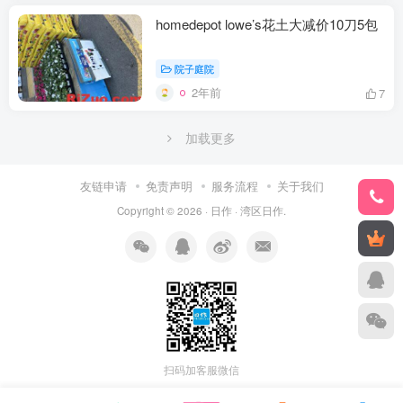
homedepot lowe’s花土大减价10刀5包
院子庭院
2年前
7
加载更多
友链申请
免责声明
服务流程
关于我们
Copyright © 2026 ·
日作
·
湾区日作
.
扫码加客服微信