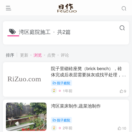
湾区庭院施工
共2篇
排序
更新
浏览
点赞
评论
院子里砌砖座凳（brick bench），砖
体完成后表层需要抹灰或找平处理，用
什么水泥？
院子庭院
1年前
9
湾区菜床制作,蔬菜池制作
院子庭院
2年前
10