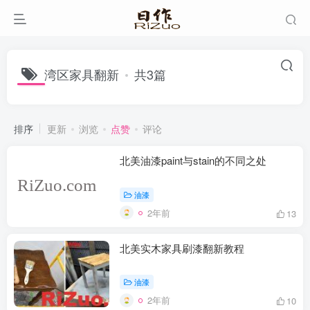
湾区家具翻新
共3篇
排序
更新
浏览
点赞
评论
北美油漆paint与stain的不同之处
油漆
2年前
13
北美实木家具刷漆翻新教程
油漆
2年前
10