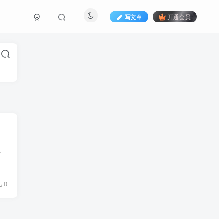
写文章
开通会员
变形裂开啥的，容易刮伤，一砸一个坑。...
0