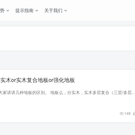
势
提示指南
关于我们
实木or实木复合地板or强化地板
首先，我来精简的给大家讲讲几种地板的区别。 地板么，分实木，实木多层复合（三层/多层），强化复合。 实木么就是没胶水环保，缺点么就是保养麻烦，容易
148