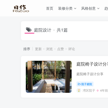
首页
装修分类
风格创意
趋
庭院设计
共1篇
排序
更新
浏览
点赞
评论
庭院椅子设计分
庭院椅子设计分享
院子庭院
湾区院子
4年前