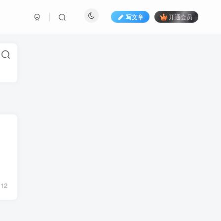
写文章
开通会员
12