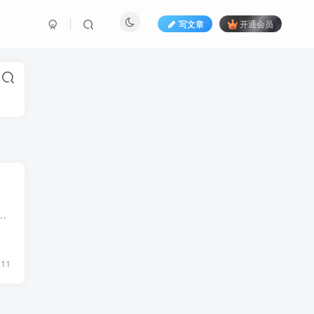
写文章
开通会员
它成为新晋网红？专家预测，未来岩板将替代人造石、石英石等材料的市场份额，今天我们说说岩板与人造石和石英石有什么区别？其...
11