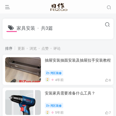
家具安装
共3篇
排序
更新
浏览
点赞
评论
抽屉安装抽面安装及抽屉拉手安装教程
湾区装修
4年前
6
安装家具需要准备什么工具？
湾区装修
5年前
7