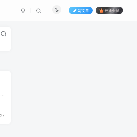
写文章
开通会员
去年给家里添置了一个书架，宜家毕利的带加高装置款。设计高度近2.4米，一共七层，能容纳超300本书籍，一下子解决了我家里绝大部分书籍的存放问题。 配上一个单人沙发，就成了我家的阅读角用了...
7