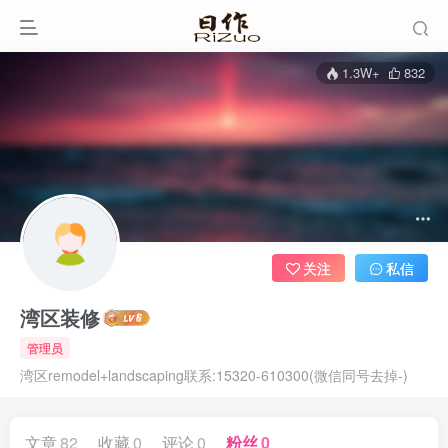
1.3W+
832
关注
私信
湾区装修
管理员
湾区remodel+landscaping联系:15320-610300(微信同号去掉-)
文章
82
收藏
0
评论
0
粉丝
0