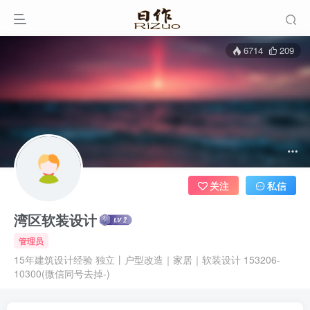
6714
209
关注
私信
湾区软装设计
管理员
15年建筑设计经验 独立丨户型改造｜家居｜软装设计 153206-
10300(微信同号去掉-)