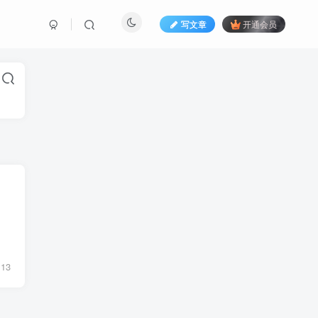
写文章
开通会员
13