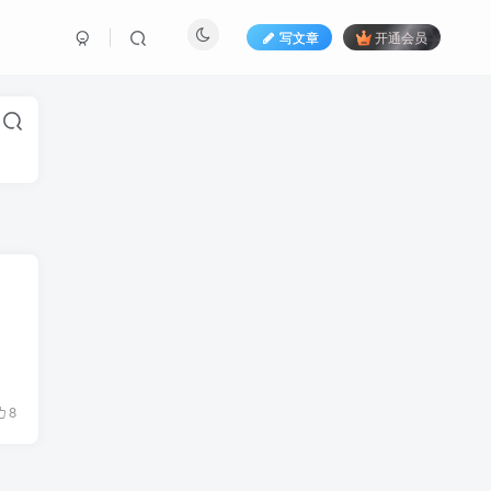
写文章
开通会员
8