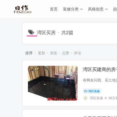
首页
装修分类
风格创意
趋
湾区买房
共2篇
排序
更新
浏览
点赞
评论
湾区买建商的房
湾区装修
湾区装修
38天