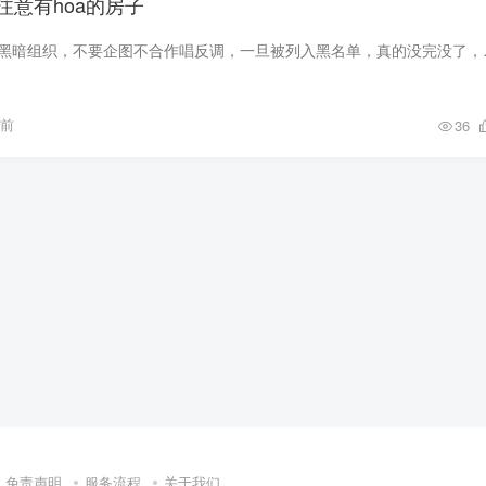
注意有hoa的房子
HOA就是和尚打伞的黑暗组织，不要企图不
月前
36
免责声明
服务流程
关于我们