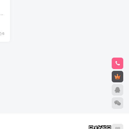
合作唱反调，一旦被列入黑名单，真的没完没了，能够左右当中运作的唯一方法就是混入管理层，所谓选举就是黑金买票巴结甜头，𥚃面的水巨深，没有法律能管...
6