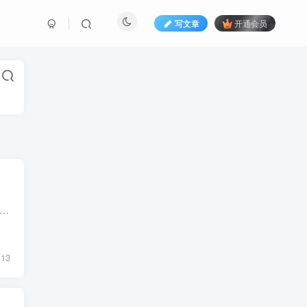
写文章
开通会员
土地开发商的房子、是否比较好？会不会风险低一些？ 我从事建筑行业超过四十年、土地开发商建造的房屋、他们是球员兼裁判、Inspections 、是他们自己负责、当地政府建筑部门不涉...
13