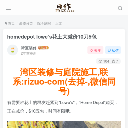
首页
装修分类
院子庭院
正文
homedepot lowe’s花土大减价10刀5包
湾区装修
关注
私信
2年前更新
104
7
湾区装修与庭院施工,联
系:rizuo-com(去掉-,微信同
号)
有需要种花土的群友赶紧到“Lowe’s“，“Home Depot”购买，
正在减价，$10五包，时间有限哦。