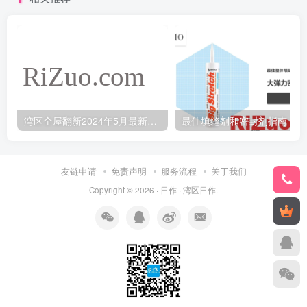
湾区全屋翻新2024年5月最新报价
最
友链申请
免责声明
服务流程
关于我们
Copyright © 2026 ·
日作
·
湾区日作
.