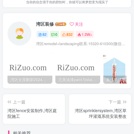
当你的信念强于你的胆怯时，你就可以将梦想变为现实了
湾区装修
关注
82
0
832
1.3W+
湾区remodel+landscaping联系:15320-610300(微信同号去掉-)
湾区全屋翻新2024年5月最新报价
北美油漆paint与stain的不同之处
上一篇
下一篇
湾区fence安装制作,湾区庭
湾区sprinklersystem,湾区草
院施工
坪灌溉系统安装整改
相关推荐