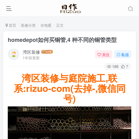
首页
装修分类
水电暖
正文
homedepot如何买铜管,4 种不同的铜管类型
湾区装修
关注
私信
1年前更新
186
7
湾区装修与庭院施工,联
系:rizuo-com(去掉-,微信同
号)