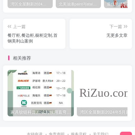
湾区全屋翻新2024年5月最新报价
北美油漆paint与stain的不同之处
上一篇
下一篇
餐厅柜,餐边柜,橱柜定制,首
无更多文章
钢美利山案例
相关推荐
家具铰链科普,什么时候用直弯,中弯,大弯铰链
湾区全
友链申请
免责声明
服务流程
关于我们