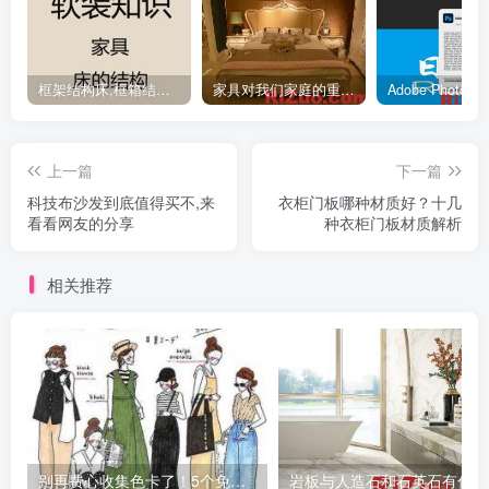
框架结构床,框箱结构床,气压结构床到底选哪种？
家具对我们家庭的重要性,如何影响了我们的生活？
上一篇
下一篇
科技布沙发到底值得买不,来
衣柜门板哪种材质好？十几
看看网友的分享
种衣柜门板材质解析
相关推荐
别再费心收集色卡了！5个免费配色网站，让你不再为配色发愁
岩