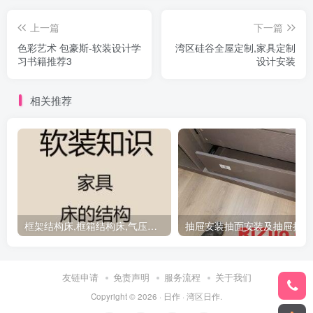
上一篇
下一篇
色彩艺术 包豪斯-软装设计学
湾区硅谷全屋定制,家具定制
习书籍推荐3
设计安装
相关推荐
框架结构床,框箱结构床,气压结构床到底选哪种？
抽
友链申请
免责声明
服务流程
关于我们
Copyright © 2026 ·
日作
·
湾区日作
.