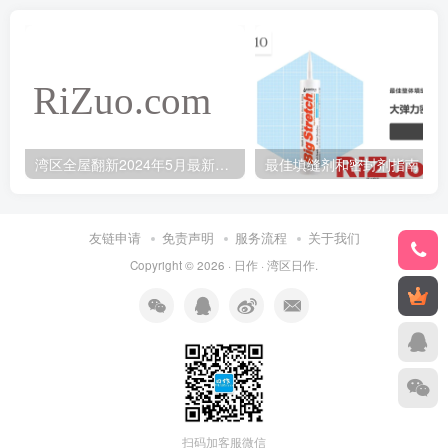
湾区全屋翻新2024年5月最新报价
最
友链申请
免责声明
服务流程
关于我们
Copyright © 2026 ·
日作
·
湾区日作
.
扫码加客服微信