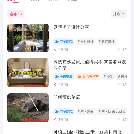
发布
排序
10
庭院椅子设计分享
院子庭院
# 园林设计
# 庭院设计
4年前
12
科技布沙发到底值得买不,来看看网友
的分享
地板安装
提示与指南
# 沙发
# 科技布
4年前
13
如何铺设草皮
院子庭院
# 湾区装修
# 湾区landscaping
#
1年前
13
种植三姐妹花园,玉米、豆类和南瓜