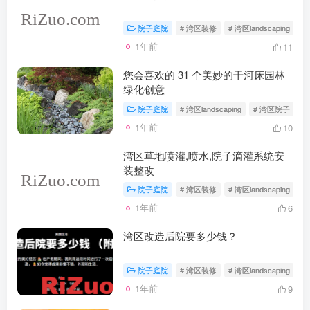
院子庭院
# 湾区装修
# 湾区landscaping
#
1年前
11
您会喜欢的 31 个美妙的干河床园林
绿化创意
院子庭院
# 湾区landscaping
# 湾区院子
#
1年前
10
湾区草地喷灌,喷水,院子滴灌系统安
装整改
院子庭院
# 湾区装修
# 湾区landscaping
#
1年前
6
湾区改造后院要多少钱？
院子庭院
# 湾区装修
# 湾区landscaping
#
1年前
9