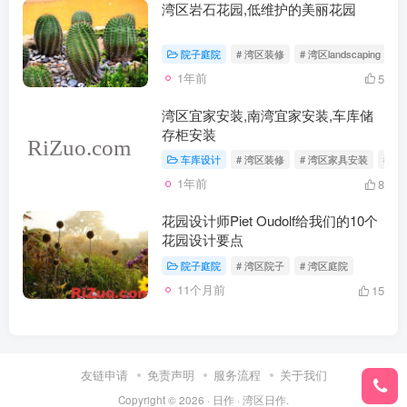
湾区岩石花园,低维护的美丽花园
院子庭院
# 湾区装修
# 湾区landscaping
#
1年前
5
湾区宜家安装,南湾宜家安装,车库储
存柜安装
车库设计
# 湾区装修
# 湾区家具安装
# 
1年前
8
花园设计师Piet Oudolf给我们的10个
花园设计要点
院子庭院
# 湾区院子
# 湾区庭院
11个月前
15
友链申请
免责声明
服务流程
关于我们
Copyright © 2026 ·
日作
·
湾区日作
.